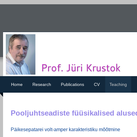
Home
Research
Publications
CV
Teaching
Pooljuhtseadiste füüsikalised alus
Päikesepatarei volt-amper karakteristiku mõõtmine